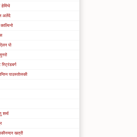
 हेमिंग्वे
 अलेंदे
काल्विनो
ास
ऐलन पो
मुनरो
स्ट्रिंडबर्ग
न्तिन पाउस्तोव्स्की
णु शर्मा
्र
ेवकीनन्दन खत्री