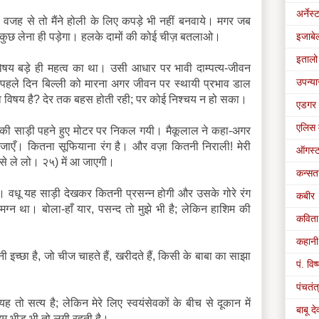
अर्नेस्ट
 वजह से तो मैंने होली के लिए कपड़े भी नहीं बनवाये। मगर जब
-कुछ लेना ही पड़ेगा। हलके दामों की कोई चीज़ बतलाओ।
इजाबेल
इतालो 
। विषय बड़े ही महत्व का था। उसी आधार पर भावी दाम्पत्य-जीवन
उपन्य
हले दिन बिल्ली को मारना अगर जीवन पर स्थायी प्रभाव डाल
ा विषय है? देर तक बहस होती रही; पर कोई निश्चय न हो सका।
एडगर 
एलिस 
की साड़ी पहने हुए मोटर पर निकल गयी। मैकूलाल ने कहा-अगर
जाएँ। कितना सूफियाना रंग है। और वज़ा कितनी निराली! मेरी
ऑगस्ट 
 से ले लो। २५) में आ जाएगी।
कन्सता
ा। वधू यह साड़ी देखकर कितनी प्रसन्न होगी और उसके गोरे रंग
कबीर
ग्न था। बोला-हाँ यार, पसन्द तो मुझे भी है; लेकिन हाशिम की
कविता
कहानी
नी इच्छा है, जो चीज चाहते हैं, खरीदते हैं, किसी के बाबा का साझा
पं. विष्
पंचतंत
यह तो सत्य है; लेकिन मेरे लिए स्वयंसेवकों के बीच से दूकान में
बाबू द
दम भीड़ भी तो लगी रहती है।