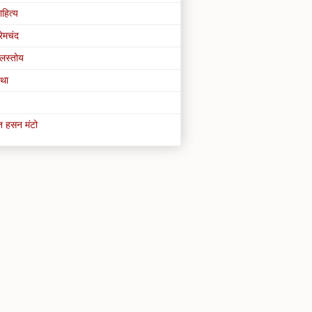
हित्य
्रेमचंद
ालस्तोय
था
 हसन मंटो