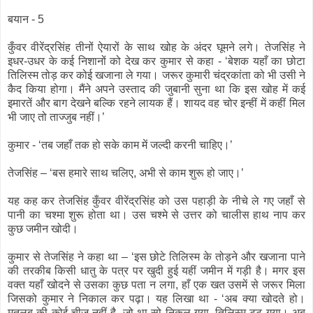
बयान - 5
कुँवर वीरेंद्रसिंह तीनों ऐयारों के साथ खोह के अंदर घूमने लगे। तेजसिंह ने
इधर-उधर के कई निशानों को देख कर कुमार से कहा - ‘बेशक यहाँ का छोटा
तिलिस्म तोड़ कर कोई खजाना ले गया। जरूर कुमारी चंद्रकांता को भी उसी ने
कैद किया होगा। मैंने अपने उस्ताद की जुबानी सुना था कि इस खोह में कई
इमारतें और बाग देखने बल्कि रहने लायक हैं। शायद वह चोर इन्हीं में कहीं मिल
भी जाए तो ताज्जुब नहीं।’
कुमार - ‘तब जहाँ तक हो सके काम में जल्दी करनी चाहिए।’
तेजसिंह – ‘बस हमारे साथ चलिए, अभी से काम शुरू हो जाए।’
यह कह कर तेजसिंह कुँवर वीरेंद्रसिंह को उस पहाड़ी के नीचे ले गए जहाँ से
पानी का चश्मा शुरू होता था। उस चश्मे से उत्तर को चालीस हाथ नाप कर
कुछ जमीन खोदी।
कुमार से तेजसिंह ने कहा था – ‘इस छोटे तिलिस्म के तोड़ने और खजाना पाने
की तरकीब किसी धातु के पत्र पर खुदी हुई यहीं जमीन में गड़ी है। मगर इस
वक्त यहाँ खोदने से उसका कुछ पता न लगा, हाँ एक खत उसमें से जरूर मिला
जिसको कुमार ने निकाल कर पढ़ा। यह लिखा था - ‘अब क्या खोदते हो।
मतलब की कोई चीज नहीं है, जो था सो निकल गया, तिलिस्म टूट गया। अब