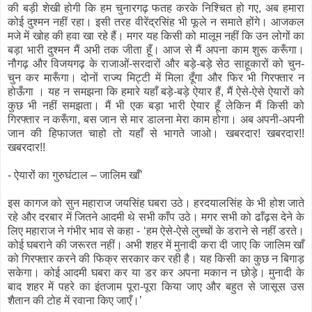
की बड़ी शेखी होगी कि हम चुनारगढ़ फतह करके निश्चित हो गए, अब हमारा
कोई दुश्मन नहीं रहा। इसी तरह वीरेंद्रसिंह भी फूले न समाते होंगे। आजकल
मजे में खोह की हवा खा रहे हैं। मगर यह किसी को मालूम नहीं कि उन लोगों का
बड़ा भारी दुश्मन मैं अभी तक जीता हूँ। आज से मैं अपना काम शुरू करूँगा।
नौगढ़ और विजयगढ़ के राजाओं-सरदारों और बड़े-बड़े सेठ साहूकारों को चुन-
चुन कर मारूँगा। दोनों राज्य मिट्टी में मिला दूँगा और फिर भी गिरफ्तार न
होऊँगा । यह न समझना कि हमारे यहाँ बड़े-बड़े ऐयार हैं, मैं ऐसे-ऐसे ऐयारों को
कुछ भी नहीं समझता। मैं भी एक बड़ा भारी ऐयार हूँ लेकिन मैं किसी को
गिरफ्तार न करूँगा, बस जान से मार डालना मेरा काम होगा। अब अपनी-अपनी
जान की हिफाजत चाहो तो यहाँ से भागते जाओ। खबरदार! खबरदार!!
खबरदार!!
- ऐयारों का गुरुघंटाल – जालिम खाँ’
इस कागज को सुन महाराज जयसिंह घबरा उठे। हरदयालसिंह के भी होश जाते
रहे और दरबार में जितने आदमी थे सभी काँप उठे। मगर सभी को ढाँढ़स देने के
लिए महाराज ने गंभीर भाव से कहा - ‘हम ऐसे-ऐसे लुच्चों के डराने से नहीं डरते।
कोई घबराने की जरूरत नहीं। अभी शहर में मुनादी करा दी जाए कि जालिम खाँ
को गिरफ्तार करने की फिक्र सरकार कर रही है। यह किसी का कुछ न बिगाड़
सकेगा। कोई आदमी घबरा कर या डर कर अपना मकान न छोड़े। मुनादी के
बाद शहर में पहरे का इंतजाम पूरा-पूरा किया जाए और बहुत से जासूस उस
शैतान की टोह में रवाना किए जाएँ।’