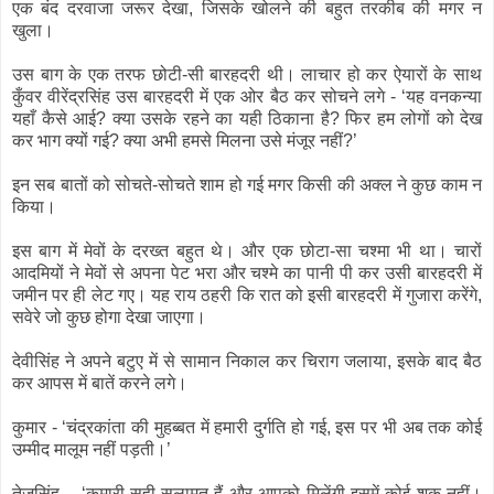
एक बंद दरवाजा जरूर देखा, जिसके खोलने की बहुत तरकीब की मगर न
खुला।
उस बाग के एक तरफ छोटी-सी बारहदरी थी। लाचार हो कर ऐयारों के साथ
कुँवर वीरेंद्रसिंह उस बारहदरी में एक ओर बैठ कर सोचने लगे - ‘यह वनकन्या
यहाँ कैसे आई? क्या उसके रहने का यही ठिकाना है? फिर हम लोगों को देख
कर भाग क्यों गई? क्या अभी हमसे मिलना उसे मंजूर नहीं?’
इन सब बातों को सोचते-सोचते शाम हो गई मगर किसी की अक्ल ने कुछ काम न
किया।
इस बाग में मेवों के दरख्त बहुत थे। और एक छोटा-सा चश्मा भी था। चारों
आदमियों ने मेवों से अपना पेट भरा और चश्मे का पानी पी कर उसी बारहदरी में
जमीन पर ही लेट गए। यह राय ठहरी कि रात को इसी बारहदरी में गुजारा करेंगे,
सवेरे जो कुछ होगा देखा जाएगा।
देवीसिंह ने अपने बटुए में से सामान निकाल कर चिराग जलाया, इसके बाद बैठ
कर आपस में बातें करने लगे।
कुमार - ‘चंद्रकांता की मुहब्बत में हमारी दुर्गति हो गई, इस पर भी अब तक कोई
उम्मीद मालूम नहीं पड़ती।’
तेजसिंह – ‘कुमारी सही-सलामत हैं और आपको मिलेंगी इसमें कोई शक नहीं।