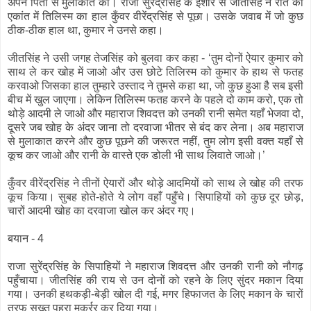
अपने पिता से मुलाकात की। राजा सुरेंद्रसिंह के इशारे से जीतसिंह ने रात को
एकांत में तिलिस्म का हाल कुँवर वीरेंद्रसिंह से पूछा। उसके जवाब में जो कुछ
ठीक-ठीक हाल था, कुमार ने उनसे कहा।
जीतसिंह ने उसी जगह तेजसिंह को बुलवा कर कहा - ‘तुम दोनों ऐयार कुमार को
साथ ले कर खोह में जाओ और उस छोटे तिलिस्म को कुमार के हाथ से फतह
करवाओ जिसका हाल तुम्हारे उस्ताद ने तुमसे कहा था, जो कुछ हुआ है सब इसी
बीच में खुल जाएगा। लेकिन तिलिस्म फतह करने के पहले दो काम करो, एक तो
थोड़े आदमी ले जाओ और महाराज शिवदत्त को उनकी रानी समेत यहाँ भेजवा दो,
दूसरे जब खोह के अंदर जाना तो दरवाजा भीतर से बंद कर लेना। अब महाराज
से मुलाकात करने और कुछ पूछने की जरूरत नहीं, तुम लोग इसी वक्त यहाँ से
कूच कर जाओ और रानी के वास्ते एक डोली भी साथ लिवाते जाओ।’
कुँवर वीरेंद्रसिंह ने तीनों ऐयारों और थोड़े आदमियों को साथ ले खोह की तरफ
कूच किया। सुबह होते-होते ये लोग वहाँ पहुँचे। सिपाहियों को कुछ दूर छोड़,
चारों आदमी खोह का दरवाजा खोल कर अंदर गए।
बयान - 4
राजा सुरेंद्रसिंह के सिपाहियों ने महाराज शिवदत्त और उनकी रानी को नौगढ़
पहुँचाया। जीतसिंह की राय से उन दोनों को रहने के लिए सुंदर मकान दिया
गया। उनकी हथकड़ी-बेड़ी खोल दी गई, मगर हिफाजत के लिए मकान के चारों
तरफ सख्त पहरा मुकर्रर कर दिया गया।