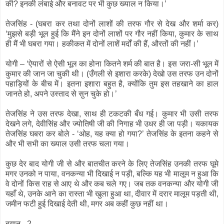
की? इनकी लंबाई और बनावट पर भी कुछ ख्याल न किया।’
तेजसिंह - (घबरा कर तथा दोनों लाशों की तरफ गौर से देख और शर्मा कर)
‘मुझसे बड़ी भूल हुई कि मैंने इन दोनों लाशों पर गौर नहीं किया, कुमार के साथ
ही मैं भी घबरा गया। हकीकत में दोनों लाशें मर्दों की हैं, औरतों की नहीं।’
योगी – ‘ऐयारों से ऐसी भूल का होना कितने शर्म की बात है। इस जरा-सी भूल में
कुमार की जान जा चुकी थी। (उँगली से इशारा करके) देखो उस तरफ उन दोनों
पहाड़ियों के बीच में। इतना इशारा बहुत है, क्योंकि तुम इस तहखाने का हाल
जानते हो, अपने उस्ताद से सुन चुके हो।’
तेजसिंह ने उस तरफ देखा, साथ ही टकटकी बँध गई। कुमार भी उसी तरफ
देखने लगे, देवीसिंह और ज्योतिषी जी की निगाह भी उधर ही जा पड़ी। यकायक
तेजसिंह घबरा कर बोले - ‘ओह, यह क्या हो गया?’ तेजसिंह के इतना कहने से
और भी सभी का ख्याल उसी तरफ चला गया।
कुछ देर बाद योगी जी से और बातचीत करने के लिए तेजसिंह उनकी तरफ घूमे
मगर उनको न पाया, वनकन्या भी दिखाई न पड़ी, बल्कि यह भी मालूम न हुआ कि
वे दोनों किस राह से आए थे और कब चले गए। जब तक वनकन्या और योगी जी
यहाँ थे, उनके आने का रास्ता भी खुला हुआ था, दीवार में दरार मालूम पड़ती थी,
जमीन फटी हुई दिखाई देती थी, मगर अब कहीं कुछ नहीं था।
बयान - 2