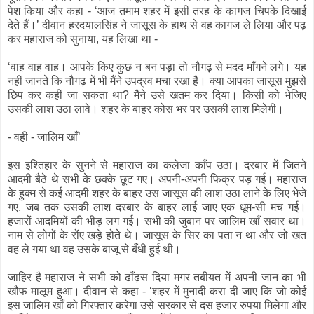
पेश किया और कहा - ‘आज तमाम शहर में इसी तरह के कागज चिपके दिखाई
देते हैं।’ दीवान हरदयालसिंह ने जासूस के हाथ से वह कागज ले लिया और पढ़
कर महाराज को सुनाया, यह लिखा था -
‘वाह वाह वाह। आपके किए कुछ न बन पड़ा तो नौगढ़ से मदद माँगने लगे। यह
नहीं जानते कि नौगढ़ में भी मैंने उपद्रव मचा रखा है। क्या आपका जासूस मुझसे
छिप कर कहीं जा सकता था? मैंने उसे खतम कर दिया। किसी को भेजिए
उसकी लाश उठा लावे। शहर के बाहर कोस भर पर उसकी लाश मिलेगी।
- वही - जालिम खाँ’
इस इश्तिहार के सुनने से महाराज का कलेजा काँप उठा। दरबार में जितने
आदमी बैठे थे सभी के छक्के छूट गए। अपनी-अपनी फिक्र पड़ गई। महाराज
के हुक्म से कई आदमी शहर के बाहर उस जासूस की लाश उठा लाने के लिए भेजे
गए, जब तक उसकी लाश दरबार के बाहर लाई जाए एक धूम-सी मच गई।
हजारों आदमियों की भीड़ लग गई। सभी की जुबान पर जालिम खाँ सवार था।
नाम से लोगों के रोंए खड़े होते थे। जासूस के सिर का पता न था और जो खत
वह ले गया था वह उसके बाजू से बँधी हुई थी।
जाहिर है महाराज ने सभी को ढाँढ़स दिया मगर तबीयत में अपनी जान का भी
खौफ मालूम हुआ। दीवान से कहा - ‘शहर में मुनादी करा दी जाए कि जो कोई
इस जालिम खाँ को गिरफ्तार करेगा उसे सरकार से दस हजार रुपया मिलेगा और