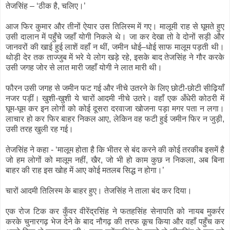
तेजसिंह – ‘ठीक है, चलिए।’
आज फिर कुमार और तीनों ऐयार उस तिलिस्म में गए। मालूमी राह से घूमते हुए
उसी दालान में पहुँचे जहाँ योगी निकले थे। जा कर देखा तो वे दोनों सड़ी और
जानवरों की खाई हुई लाशें वहाँ न थीं, जमीन धोई–धोई साफ मालूम पड़ती थी।
थोड़ी देर तक ताज्जुब में भरे ये लोग खड़े रहे, इसके बाद तेजसिंह ने गौर करके
उसी जगह जोर से लात मारी जहाँ योगी ने लात मारी थी।
फौरन उसी जगह से जमीन फट गई और नीचे उतरने के लिए छोटी-छोटी सीढ़ियाँ
नजर पड़ीं। खुशी-खुशी ये चारों आदमी नीचे उतरे। वहाँ एक अँधेरी कोठरी में
घूम-घूम कर इन लोगों को कोई दूसरा दरवाजा खोजना पड़ा मगर पता न लगा।
लाचार हो कर फिर बाहर निकल आए, लेकिन वह फटी हुई जमीन फिर न जुड़ी,
उसी तरह खुली रह गई।
तेजसिंह ने कहा - ‘मालूम होता है कि भीतर से बंद करने की कोई तरकीब इसमें है
जो हम लोगों को मालूम नहीं, खैर, जो भी हो काम कुछ न निकला, अब बिना
बाहर की राह इस खोह में आए कोई मतलब सिद्ध न होगा।’
चारों आदमी तिलिस्म के बाहर हुए। तेजसिंह ने ताला बंद कर दिया।
एक रोज टिक कर कुँवर वीरेंद्रसिंह ने फतहसिंह सेनापति को नायब मुकर्रर
करके चुनारगढ़ भेज देने के बाद नौगढ़ की तरफ कूच किया और वहाँ पहुँच कर