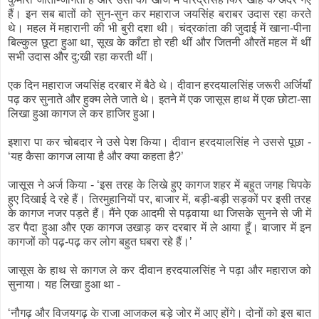
हैं। इन सब बातों को सुन-सुन कर महाराज जयसिंह बराबर उदास रहा करते
थे। महल में महारानी की भी बुरी दशा थी। चंद्रकांता की जुदाई में खाना-पीना
बिल्कुल छूटा हुआ था, सूख के काँटा हो रही थीं और जितनी औरतें महल में थीं
सभी उदास और दु:खी रहा करती थीं।
एक दिन महाराज जयसिंह दरबार में बैठे थे। दीवान हरदयालसिंह जरूरी अर्जियाँ
पढ़ कर सुनाते और हुक्म लेते जाते थे। इतने में एक जासूस हाथ में एक छोटा-सा
लिखा हुआ कागज ले कर हाजिर हुआ।
इशारा पा कर चोबदार ने उसे पेश किया। दीवान हरदयालसिंह ने उससे पूछा -
‘यह कैसा कागज लाया है और क्या कहता है?’
जासूस ने अर्ज किया - ‘इस तरह के लिखे हुए कागज शहर में बहुत जगह चिपके
हुए दिखाई दे रहे हैं। तिरमुहानियों पर, बाजार में, बड़ी-बड़ी सड़कों पर इसी तरह
के कागज नजर पड़ते हैं। मैंने एक आदमी से पढ़वाया था जिसके सुनने से जी में
डर पैदा हुआ और एक कागज उखाड़ कर दरबार में ले आया हूँ। बाजार में इन
कागजों को पढ़-पढ़ कर लोग बहुत घबरा रहे हैं।’
जासूस के हाथ से कागज ले कर दीवान हरदयालसिंह ने पढ़ा और महाराज को
सुनाया। यह लिखा हुआ था -
‘नौगढ़ और विजयगढ़ के राजा आजकल बड़े जोर में आए होंगे। दोनों को इस बात