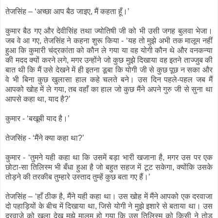
तेजसिंह – ‘अच्छा आप बैठ जाइए, मैं कहता हूँ।’
कुमार बैठ गए और देवीसिंह तथा ज्योतिषी जी को भी उसी जगह बुलवा भेजा।
जब वे आ गए, तेजसिंह ने कहना शुरू किया - ‘यह तो मुझे अभी तक मालूम नहीं
हुआ कि कुमारी चंद्रकांता को कौन ले गया या वह योगी कौन थे और वनकन्या
की मदद क्यों करने लगे, मगर उन्होंने जो कुछ मुझे दिखाया वह इतने ताज्जुब की
बात थी कि मैं उसे देखने में ही इतना डूबा कि योगी जी से कुछ पूछ न सका और
वे भी बिना कुछ खुलासा हाल कहे चलते बने। उस दिन पहले-पहल जब मैं
आपको खोह में ले गया, तब वहाँ का हाल जो कुछ मैंने अपने गुरु जी से सुना था
आपसे कहा था, याद है?’
कुमार - ‘बखूबी याद है।’
तेजसिंह - ‘मैंने क्या कहा था?’
कुमार - ‘तुमने यही कहा था कि उसमें बड़ा भारी खजाना है, मगर उस पर एक
छोटा-सा तिलिस्म भी बँधा हुआ है जो बहुत सहज में टूट सकेगा, क्योंकि उसके
तोड़ने की तरकीब तुम्हारे उस्ताद तुम्हें कुछ बता गए हैं।’
तेजसिंह – ‘हाँ ठीक है, मैंने यही कहा था। उस खोह में मैंने आपको एक दरवाजा
दो पहाड़ियों के बीच में दिखाया था, जिसे योगी ने मुझे इशारे से बताया था। उस
दरवाजे को खुला देख मुझे मालूम हो गया कि उस तिलिस्म को किसी ने तोड़