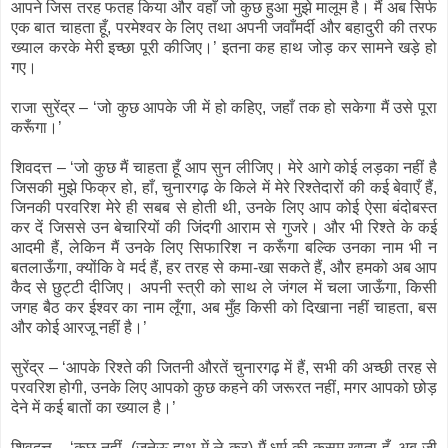
आपने जिस तरह फतह किया और वहाँ जो कुछ हुआ मुझे मालूम है। मैं अब सिर्फ
एक बात चाहता हूँ, परमेश्वर के लिए तथा अपनी जवाँमर्दी और बहादुरी की तरफ
ख्याल करके मेरी इच्छा पूरी कीजिए।’ इतना कह हाथ जोड़ कर सामने खड़े हो
गए।
राजा सुरेंद्र – ‘जो कुछ आपके जी में हो कहिए, जहाँ तक हो सकेगा मैं उसे पूरा
करूँगा।’
शिवदत्त – ‘जो कुछ मैं चाहता हूँ आप सुन लीजिए। मेरे आगे कोई लड़का नहीं है
जिसकी मुझे फिक्र हो, हाँ, चुनारगढ़ के किले में मेरे रिश्तेदारों की कई बेवाएँ हैं,
जिनकी परवरिश मेरे ही सबब से होती थी, उनके लिए आप कोई ऐसा बंदोबस्त
कर दें जिससे उन बेचारियों की जिंदगी आराम से गुजरे। और भी रिश्ते के कई
आदमी हैं, लेकिन मैं उनके लिए सिफारिश न करूँगा बल्कि उनका नाम भी न
बतलाऊँगा, क्योंकि वे मर्द हैं, हर तरह से कमा-खा सकते हैं, और हमको अब आप
कैद से छुट्टी दीजिए। अपनी स्त्री को साथ ले जंगल में चला जाऊँगा, किसी
जगह बैठ कर ईश्वर का नाम लूँगा, अब मुँह किसी को दिखाना नहीं चाहता, बस
और कोई आरजू नहीं है।’
सुरेंद्र – ‘आपके रिश्ते की जितनी औरतें चुनारगढ़ में हैं, सभी की अच्छी तरह से
परवरिश होगी, उनके लिए आपको कुछ कहने की जरूरत नहीं, मगर आपको छोड़
देने में कई बातों का ख्याल है।’
शिवदत्त – ‘कुछ नहीं, (जनेऊ हाथ में ले कर) मैं धर्म की कसम खाता हूँ, अब जी