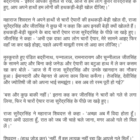
बद्रीनाथ - ‘ईश्वर आपको कुशल से रखे, आज से हम लोग कुँवर वीरेंद्रसिंह के
हुए, आप अपने हाथों हम लोगों की हथकड़ी-बेड़ी खोल दीजिए।’
महाराज शिवदत्त ने अपने हाथों से चारों ऐयारों की हथकड़ी-बेड़ी खोल दी, राजा
सुरेंद्रसिंह और जीतसिंह ने कुछ भी न कहा कि आप इनकी बेड़ी क्यों खोलते हैं।
हथकड़ी-बेड़ी खुलने के बाद चारों ऐयार राजा सुरेंद्रसिंह के पीछे जा खड़े हुए।
जीतसिंह ने कहा - ‘अभी एक दफा आप लोग चारों ऐयार, मेरे सामने आइए फिर
वहाँ जा कर खड़े होइए, पहले अपनी मामूली रस्म तो अदा कर लीजिए।’
मुस्कुराते हुए पंडित बद्रीनाथ, पन्नालाल, रामनारायण और चुन्नीलाल जीतसिंह
के सामने आए और बिना कहे जनेऊ और ऐयारी का बटुआ हाथ में ले कर कसम
खा कर बोले - ‘आज से मैं राजा सुरेंद्रसिंह और उनके खानदान का नौकर
हुआ। ईमानदारी और मेहनत से अपना काम किया करूँगा। तेजसिंह, देवीसिंह
और ज्योतिषी जी को अपना भाई समझूंगा। बस अब तो रस्म पूरी हो गई?’
‘बस और कुछ बाकी नहीं।’ इतना कह कर जीतसिंह ने चारों को गले से लगा
लिया, फिर ये चारों ऐयार राजा सुरेंद्रसिंह के पीछे जा खड़े हुए।
राजा सुरेंद्रसिंह ने महाराज शिवदत्त से कहा - ‘अच्छा अब मैं विदा होता हूँ।
पहरा अभी उठाता हूँ, रात को जब जी चाहे चले जाना, मगर आओ गले तो मिल
लें।’
शिवदत्त - (हाथ जोड़ कर) ‘नहीं, मैं इस लायक नहीं रहा कि आपसे गले मिलूँ।’