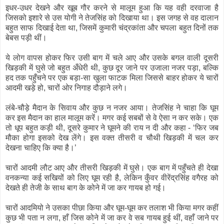
इधर-उधर देखने और खूब गौर करने से मालूम हुआ कि यह वही दरवाजा है
जिसको इशारे से उस योगी ने तेजसिंह को दिखाया था। इस जगह से वह दालान
बहुत साफ दिखाई देता था, जिसमें कुमारी चंद्रकांता और चपला बहुत दिनों तक
बेबस पड़ी थीं।
ये लोग वापस होकर फिर उसी बाग में चले आए और उसके बगल वाली दूसरी
खिड़की में घुसे जो बहुत अँधेरी थी, कुछ दूर जाने पर उजाला नजर पड़ा, बल्कि
हद तक पहुँचने पर एक बड़ा-सा खुला फाटक मिला जिससे बाहर होकर ये चारों
आदमी खड़े हो, चारों ओर निगाह दौड़ाने लगे।
लंबे-चौड़े मैदान के सिवाय और कुछ न नजर आया। तेजसिंह ने चाहा कि घूम
कर इस मैदान का हाल मालूम करें। मगर कई सबबों से वे ऐसा न कर सके। एक
तो धूप बहुत कड़ी थी, दूसरे कुमार ने घूमने की राय न दी और कहा - ‘फिर जब
मौका होगा इसको देख लेंगे। इस वक्त तीसरी व चौथी खिड़की में चल कर
देखना चाहिए कि क्या है।’
चारों आदमी लौट आए और तीसरी खिड़की में घुसे। एक बाग में पहुँचते ही देखा
वनकन्या कई सखियों को लिए घूम रही है, लेकिन कुँवर वीरेंद्रसिंह वगैरह को
देखते ही तेजी के साथ बाग के कोने में जा कर गायब हो गई।
चारों आदमियो ने उसका पीछा किया और घूम-घूम कर तलाश भी किया मगर कहीं
कुछ भी पता न लगा, हाँ जिस कोने में जा कर वे सब गायब हुई थीं, वहाँ जाने पर