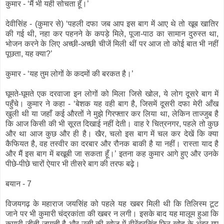
कुमार - ‘मैं भी यही सोचता हूँ।’
देवीसिंह - (कुमार से) ‘पहली दफा जब आप इस बाग में आए थे तो खूब खातिर
की गई थी, नहा कर पहनने के कपड़े मिले, पूजा-पाठ का सामान दुरुस्त था,
भोजन करने के लिए अच्छी-अच्छी चीजें मिली थीं पर आज तो कोई बात भी नहीं
पूछता, यह क्या?’
कुमार - ‘यह तुम लोगों के कदमों की बरकत है।’
घूमते-घूमते एक दरवाजा इन लोगों को मिला जिसे खोल, ये लोग दूसरे बाग में
पहुँचे। कुमार ने कहा - ‘बेशक यह वही बाग है, जिसमें दूसरी दफा मेरी आँख
खुली थी या जहाँ कई औरतों ने मुझे गिरफ्तार कर लिया था, लेकिन ताज्जुब है
कि आज किसी की भी सूरत दिखाई नहीं देती। वाह रे चित्रनगर, पहले तो कुछ
और था आज कुछ और ही है। खैर, चलो इस बाग में चल कर देखें कि क्या
कैफियत है, वह तस्वीर का दरबार और रौनक बाकी है या नहीं। रास्ता याद है
और मैं इस बाग में बखूबी जा सकता हूँ।’ इतना कह कुमार आगे हुए और उनके
पीछे-पीछे चारों ऐयार भी तीसरे बाग की तरफ बढ़े।
बयान - 7
विजयगढ़ के महाराज जयसिंह को पहले यह खबर मिली थी कि तिलिस्म टूट
जाने पर भी कुमारी चंद्रकांता की खबर न लगी। इसके बाद यह मालूम हुआ कि
कुमारी जीती-जागती है और उसी की खोज में वीरेंद्रसिंह फिर खोह के अंदर गए